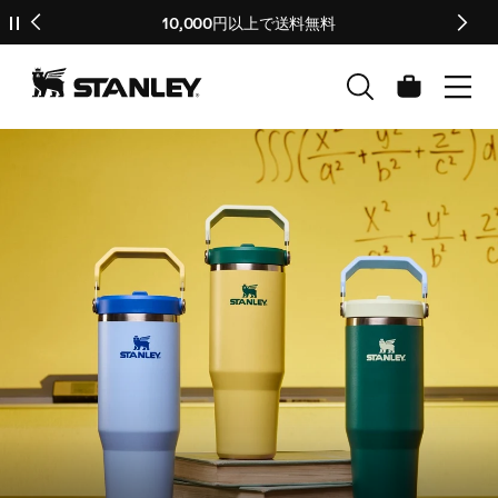
※ Stanley 1913 を騙る偽サイト・SNSにご注意ください
価格表記誤りに関するお詫びと訂正のお知らせ
【重要】配送料改定のお知らせ
10,000円以上で送料無料
当サイトが唯一の公式オンラインストアです。
↵
コンテンツに進む
カ
ー
ト