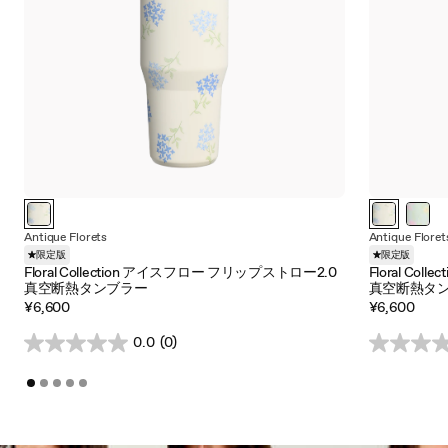
Antique Florets
Antique Floret
限定版
限定版
Floral Collection アイスフロー フリップストロー2.0
Floral Co
真空断熱タンブラー
真空断熱タ
¥6,600
¥6,600
0.0
(0)