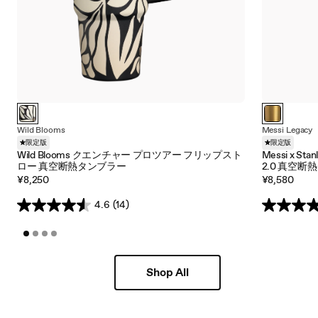
Wild Blooms
Messi Legacy
限定版
限定版
Wild Blooms クエンチャー プロツアー フリップスト
Messi x 
ロー 真空断熱タンブラー
2.0 真空断
¥8,250
¥8,580
4.6
(14)
Shop All